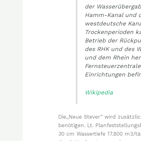
der Wasserübergab
Hamm-Kanal und d
westdeutsche Kanal
Trockenperioden ka
Betrieb der Rückp
des RHK und des W
und dem Rhein her
Fernsteuerzentrale
Einrichtungen befin
Wikipedia
Die,,Neue Stever“ wird zusätz
benötigen. Lt. Planfeststellung
30 cm Wassertiefe 17.800 m3/tä