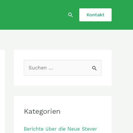
Suchen
Kontakt
S
u
c
h
e
Kategorien
n
Berichte über die Neue Stever
n