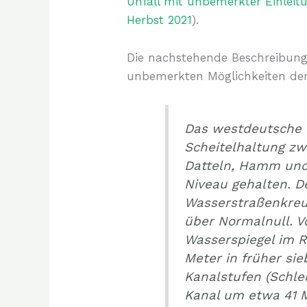
Unfall mit unbemerkter Einleit
Herbst 2021
).
Die nachstehende Beschreibung 
unbemerkten Möglichkeiten der
Das westdeutsche 
Scheitelhaltung zw
Datteln, Hamm und
Niveau gehalten. D
Wasserstraßenkreuz
über Normalnull. 
Wasserspiegel im 
Meter in früher si
Kanalstufen (Schle
Kanal um etwa 41 