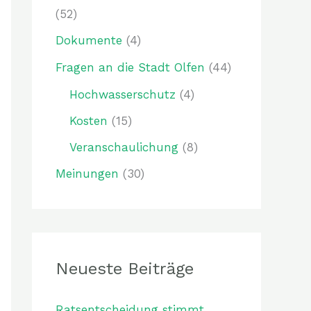
(52)
a
c
Dokumente
(4)
h
Fragen an die Stadt Olfen
(44)
:
Hochwasserschutz
(4)
Kosten
(15)
Veranschaulichung
(8)
Meinungen
(30)
Neueste Beiträge
Ratsentscheidung stimmt