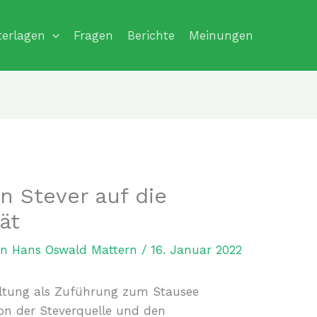
terlagen
Fragen
Berichte
Meinungen
n Stever auf die
ät
on
Hans Oswald Mattern
/
16. Januar 2022
altung als Zuführung zum Stausee
 Von der Steverquelle und den