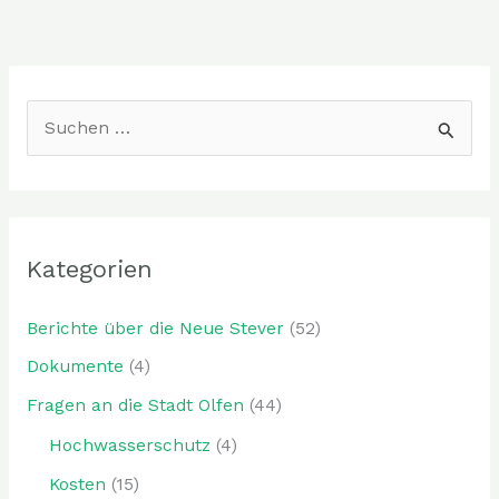
S
u
c
h
Kategorien
e
n
Berichte über die Neue Stever
(52)
n
Dokumente
(4)
a
Fragen an die Stadt Olfen
(44)
c
h
Hochwasserschutz
(4)
:
Kosten
(15)