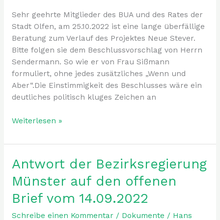
an
Sehr geehrte Mitglieder des BUA und des Rates der
die
Stadt Olfen, am 25.10.2022 ist eine lange überfällige
Fraktionen
Beratung zum Verlauf des Projektes Neue Stever.
des
Bitte folgen sie dem Beschlussvorschlag von Herrn
Rates
Sendermann. So wie er von Frau Sißmann
der
formuliert, ohne jedes zusätzliches „Wenn und
Stadt
Aber“.Die Einstimmigkeit des Beschlusses wäre ein
Olfen.
deutliches politisch kluges Zeichen an
Weiterlesen »
Antwort der Bezirksregierung
Antwort
der
Münster auf den offenen
Bezirksregierung
Brief vom 14.09.2022
Münster
auf
Schreibe einen Kommentar
/
Dokumente
/
Hans