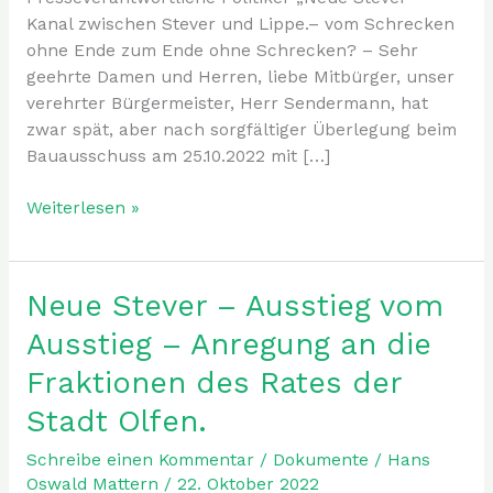
Kanal zwischen Stever und Lippe.– vom Schrecken
ohne Ende zum Ende ohne Schrecken? – Sehr
geehrte Damen und Herren, liebe Mitbürger, unser
verehrter Bürgermeister, Herr Sendermann, hat
zwar spät, aber nach sorgfältiger Überlegung beim
Bauausschuss am 25.10.2022 mit […]
Weiterlesen »
Neue Stever – Ausstieg vom
Neue
Stever
Ausstieg – Anregung an die
–
Fraktionen des Rates der
Ausstieg
vom
Stadt Olfen.
Ausstieg
–
Schreibe einen Kommentar
/
Dokumente
/
Hans
Oswald Mattern
/
22. Oktober 2022
Anregung