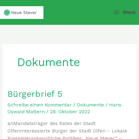
Zum
Inhalt
Menü
springen
Dokumente
Bürgerbrief 5
Bürgerbrief
5
Schreibe einen Kommentar
/
Dokumente
/
Hans
Oswald Mattern
/
28. Oktober 2022
anMandatsträger des Rates der Stadt
OlfenInteressierte Bürger der Stadt Olfen – Lokale
PresseVerantwortliche Politiker „Neue Stever“ –