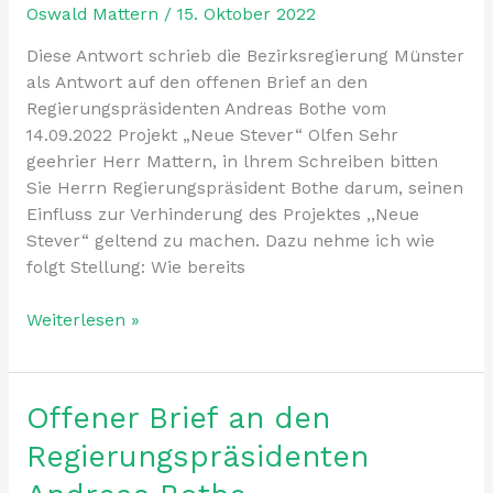
den
Oswald Mattern
/
15. Oktober 2022
offenen
Brief
Diese Antwort schrieb die Bezirksregierung Münster
vom
als Antwort auf den offenen Brief an den
14.09.2022
Regierungspräsidenten Andreas Bothe vom
14.09.2022 Projekt „Neue Stever“ Olfen Sehr
geehrier Herr Mattern, in lhrem Schreiben bitten
Sie Herrn Regierungspräsident Bothe darum, seinen
Einfluss zur Verhinderung des Projektes ,,Neue
Stever“ geltend zu machen. Dazu nehme ich wie
folgt Stellung: Wie bereits
Weiterlesen »
Offener Brief an den
Offener
Brief
Regierungspräsidenten
an
den