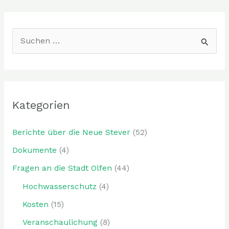
S
u
c
h
Kategorien
e
n
Berichte über die Neue Stever
(52)
n
Dokumente
(4)
a
Fragen an die Stadt Olfen
(44)
c
h
Hochwasserschutz
(4)
:
Kosten
(15)
Veranschaulichung
(8)