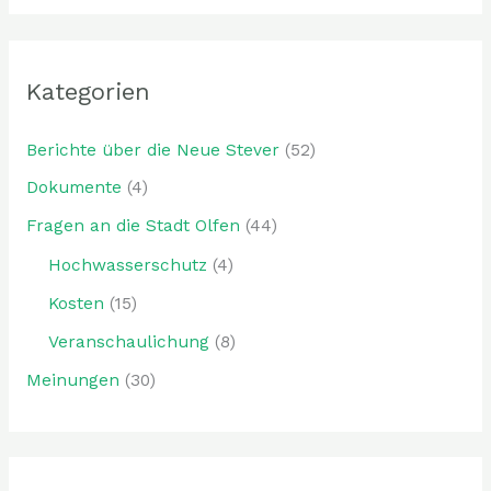
c
h
Kategorien
e
n
Berichte über die Neue Stever
(52)
n
Dokumente
(4)
a
Fragen an die Stadt Olfen
(44)
c
h
Hochwasserschutz
(4)
:
Kosten
(15)
Veranschaulichung
(8)
Meinungen
(30)