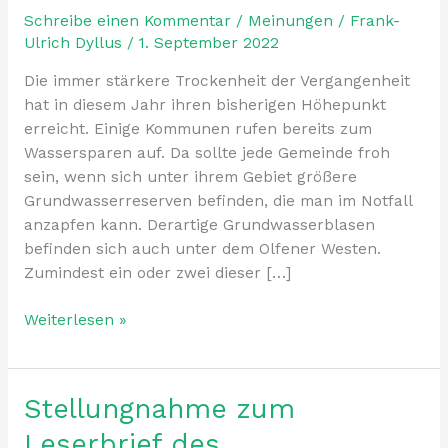
Reaktion
Schreibe einen Kommentar
/
Meinungen
/
Frank-
auf
Ulrich Dyllus
/
1. September 2022
RN
Die immer stärkere Trockenheit der Vergangenheit
Leserbrief
hat in diesem Jahr ihren bisherigen Höhepunkt
erreicht. Einige Kommunen rufen bereits zum
Wassersparen auf. Da sollte jede Gemeinde froh
sein, wenn sich unter ihrem Gebiet größere
Grundwasserreserven befinden, die man im Notfall
anzapfen kann. Derartige Grundwasserblasen
befinden sich auch unter dem Olfener Westen.
Zumindest ein oder zwei dieser […]
Weiterlesen »
Stellungnahme zum
Stellungnahme
zum
Leserbrief des