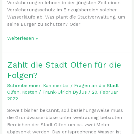
Bauausschussvorsitzenden
Versicherungen lehnen in der jüngsten Zeit einen
ausgesetzt
Versicherungsschutz im Einzugsbereich solcher
sehen?
Wasserläufe ab. Was plant die Stadtverwaltung, um
seine Bürger zu schützen? Oder
Weiterlesen »
Zahlt die Stadt Olfen für die
Zahlt
die
Folgen?
Stadt
Olfen
Schreibe einen Kommentar
/
Fragen an die Stadt
für
Olfen
,
Kosten
/
Frank-Ulrich Dyllus
/
20. Februar
2022
die
Folgen?
Soweit bisher bekannt, soll beziehungsweise muss
die Grundwasserblase unter weiträumig bebauten
Bereichen der Stadt Olfen um ca. zwei Meter
abgesenkt werden. Das entsprechende Wasser ist