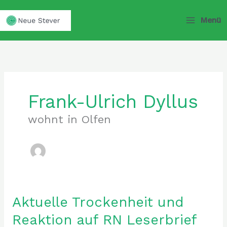
Zum
Inhalt
Menü
springen
Frank-Ulrich Dyllus
wohnt in Olfen
Aktuelle Trockenheit und
Aktuelle
Trockenheit
Reaktion auf RN Leserbrief
und