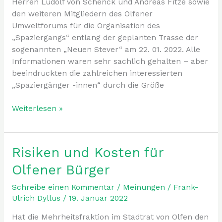
Herren Ludolf von Schenck und Andreas Fitze sowie
den weiteren Mitgliedern des Olfener
Umweltforums für die Organisation des
„Spaziergangs“ entlang der geplanten Trasse der
sogenannten „Neuen Stever“ am 22. 01. 2022. Alle
Informationen waren sehr sachlich gehalten – aber
beeindruckten die zahlreichen interessierten
„Spaziergänger -innen“ durch die Größe
Weiterlesen »
Risiken und Kosten für
Risiken
und
Olfener Bürger
Kosten
für
Schreibe einen Kommentar
/
Meinungen
/
Frank-
Olfener
Ulrich Dyllus
/
19. Januar 2022
Bürger
Hat die Mehrheitsfraktion im Stadtrat von Olfen den