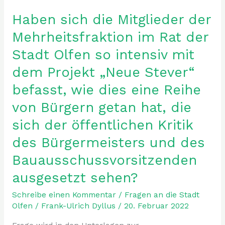
Haben sich die Mitglieder der
Haben
sich
Mehrheitsfraktion im Rat der
die
Stadt Olfen so intensiv mit
Mitglieder
der
dem Projekt „Neue Stever“
Mehrheitsfraktion
befasst, wie dies eine Reihe
im
Rat
von Bürgern getan hat, die
der
sich der öffentlichen Kritik
Stadt
Olfen
des Bürgermeisters und des
so
Bauausschussvorsitzenden
intensiv
mit
ausgesetzt sehen?
dem
Schreibe einen Kommentar
/
Fragen an die Stadt
Projekt
Olfen
/
Frank-Ulrich Dyllus
/
20. Februar 2022
„Neue
Stever“