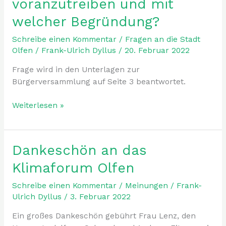
voranzutreiben und mit
Bürgermeister
welcher Begründung?
angewiesen,
das
Schreibe einen Kommentar
/
Fragen an die Stadt
Projekt
Olfen
/
Frank-Ulrich Dyllus
/
20. Februar 2022
„Neue
Frage wird in den Unterlagen zur
Stever“
Bürgerversammlung auf Seite 3 beantwortet.
in
Verantwortung
Weiterlesen »
der
Stadt
voranzutreiben
und
Dankeschön an das
Dankeschön
mit
an
Klimaforum Olfen
welcher
das
Begründung?
Klimaforum
Schreibe einen Kommentar
/
Meinungen
/
Frank-
Olfen
Ulrich Dyllus
/
3. Februar 2022
Ein großes Dankeschön gebührt Frau Lenz, den