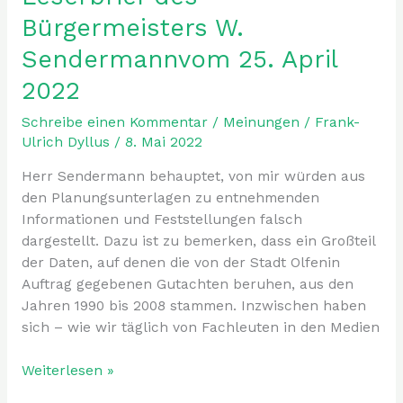
Leserbrief
Bürgermeisters W.
des
Bürgermeisters
Sendermannvom 25. April
W.
2022
Sendermannvom
25.
Schreibe einen Kommentar
/
Meinungen
/
Frank-
April
Ulrich Dyllus
/
8. Mai 2022
2022
Herr Sendermann behauptet, von mir würden aus
den Planungsunterlagen zu entnehmenden
Informationen und Feststellungen falsch
dargestellt. Dazu ist zu bemerken, dass ein Großteil
der Daten, auf denen die von der Stadt Olfenin
Auftrag gegebenen Gutachten beruhen, aus den
Jahren 1990 bis 2008 stammen. Inzwischen haben
sich – wie wir täglich von Fachleuten in den Medien
Weiterlesen »