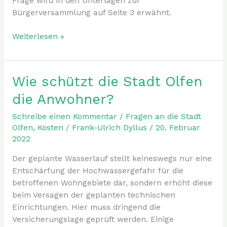
Frage wird in den Unterlagen zur
befasst,
Bürgerversammlung auf Seite 3 erwähnt.
wie
dies
Weiterlesen »
eine
Reihe
von
Wie schützt die Stadt Olfen
Wie
Bürgern
schützt
getan
die Anwohner?
die
hat,
Stadt
Schreibe einen Kommentar
/
Fragen an die Stadt
die
Olfen
Olfen
,
Kosten
/
Frank-Ulrich Dyllus
/
20. Februar
sich
2022
die
der
Anwohner?
öffentlichen
Der geplante Wasserlauf stellt keineswegs nur eine
Kritik
Entschärfung der Hochwassergefahr für die
des
betroffenen Wohngebiete dar, sondern erhöht diese
Bürgermeisters
beim Versagen der geplanten technischen
und
Einrichtungen. Hier muss dringend die
des
Versicherungslage geprüft werden. Einige