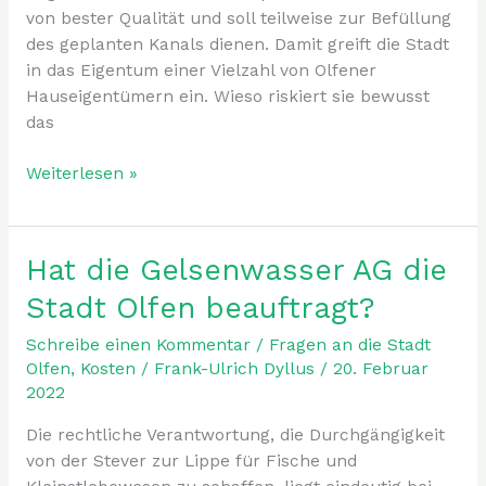
von bester Qualität und soll teilweise zur Befüllung
des geplanten Kanals dienen. Damit greift die Stadt
in das Eigentum einer Vielzahl von Olfener
Hauseigentümern ein. Wieso riskiert sie bewusst
das
Weiterlesen »
Hat die Gelsenwasser AG die
Hat
die
Stadt Olfen beauftragt?
Gelsenwasser
AG
Schreibe einen Kommentar
/
Fragen an die Stadt
die
Olfen
,
Kosten
/
Frank-Ulrich Dyllus
/
20. Februar
2022
Stadt
Olfen
Die rechtliche Verantwortung, die Durchgängigkeit
beauftragt?
von der Stever zur Lippe für Fische und