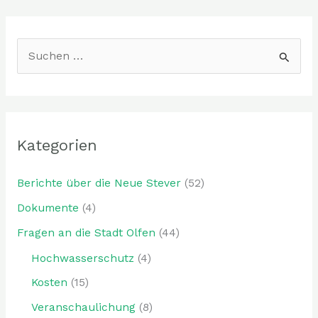
S
u
c
h
Kategorien
e
n
Berichte über die Neue Stever
(52)
n
Dokumente
(4)
a
Fragen an die Stadt Olfen
(44)
c
h
Hochwasserschutz
(4)
:
Kosten
(15)
Veranschaulichung
(8)