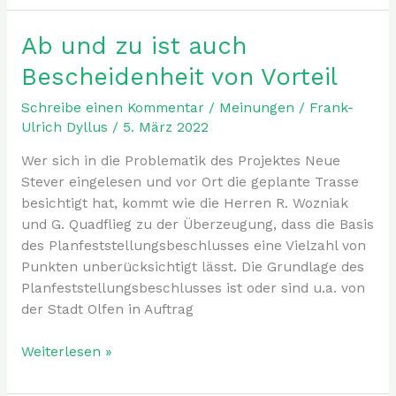
Ab und zu ist auch
Ab
und
Bescheidenheit von Vorteil
zu
ist
Schreibe einen Kommentar
/
Meinungen
/
Frank-
auch
Ulrich Dyllus
/
5. März 2022
Bescheidenheit
Wer sich in die Problematik des Projektes Neue
von
Stever eingelesen und vor Ort die geplante Trasse
Vorteil
besichtigt hat, kommt wie die Herren R. Wozniak
und G. Quadflieg zu der Überzeugung, dass die Basis
des Planfeststellungsbeschlusses eine Vielzahl von
Punkten unberücksichtigt lässt. Die Grundlage des
Planfeststellungsbeschlusses ist oder sind u.a. von
der Stadt Olfen in Auftrag
Weiterlesen »